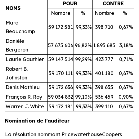
POUR
CONTRE
NOMS
Nombre
%
Nombre
%
Marc
59 172 581
99,33
%
398 710
0,67
%
Beauchamp
Danièle
57 675 606
96,82
%
1 895 685
3,18
%
Bergeron
Laurie Gauthier
59 147 514
99,29
%
423 777
0,71
%
Robert B.
59 170 111
99,33
%
401 180
0,67
%
Johnston
Denis Mathieu
59 172 636
99,33
%
398 655
0,67
%
François R. Roy
59 034 832
99,10
%
536 459
0,90
%
Warren J. White
59 172 181
99,33
%
399 110
0,67
%
Nomination de l’auditeur
La résolution nommant PricewaterhouseCoopers