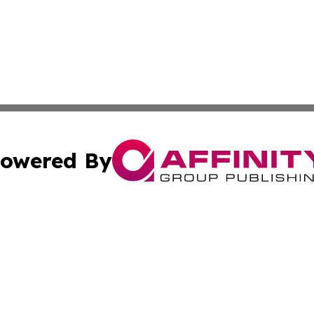
owered By
ubmit Press Release
Terms & Conditions
Copyright/DMCA
c. dba Affinity Group Publishing & Culture Today Madaga
Cookie Settings / Your Privacy Choices