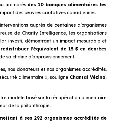
 au palmarès
des 10 banques alimentaires les
’impact des œuvres caritatives canadiennes.
 interventions auprès de centaines d’organismes
oureuse de
Charity Intelligence
, les organisations
llar investi, démontrant un impact mesurable et
edistribuer l’équivalent de 15 $ en denrées
é de sa chaîne d’approvisionnement.
es, nos donateurs et nos organismes accrédités.
sécurité alimentaire », souligne
Chantal Vézina
,
otre modèle basé sur la récupération alimentaire
teur de la philanthropie.
rmettant à ses 292 organismes accrédités de