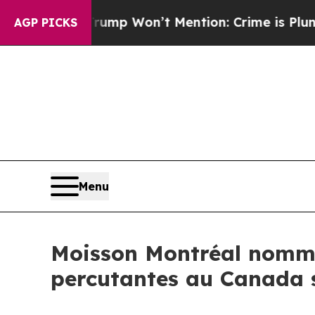
 News Trump Won’t Mention: Crime is Plunging, 
AGP PICKS
Menu
Moisson Montréal nommée
percutantes au Canada s