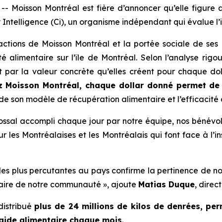
Moisson Montréal est fière d’annoncer qu’elle figure
 Intelligence (Ci)
, un organisme indépendant qui évalue l
 actions de Moisson Montréal et la portée sociale de ses
 alimentaire sur l’île de Montréal. Selon l’analyse rig
 par la valeur concrète qu’elles créent pour chaque do
z Moisson Montréal, chaque dollar donné permet de r
e de son modèle de récupération alimentaire et l’efficacit
ossal accompli chaque jour par notre équipe, nos bénévol
r les Montréalaises et les Montréalais qui font face à l’in
les plus percutantes au pays confirme la pertinence de n
ntaire de notre communauté », ajoute
Matias Duque
, direc
distribué
plus de 24 millions de kilos de denrées, pe
’aide alimentaire chaque mois
.