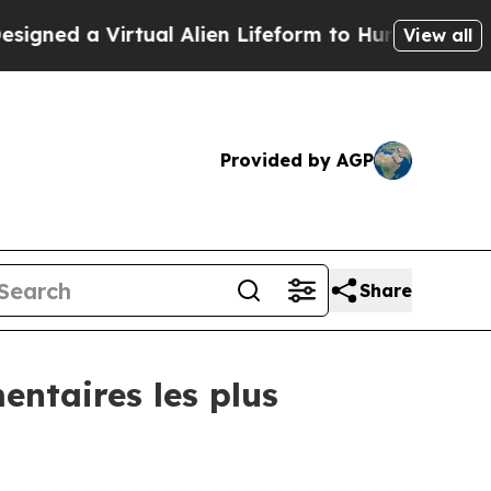
ed a Virtual Alien Lifeform to Hunt for Extraterre
View all
Provided by AGP
Share
ntaires les plus