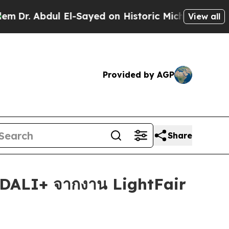
d on Historic Michigan Win: “People Are Sick and 
View all
Provided by AGP
Share
 DALI+ จากงาน LightFair