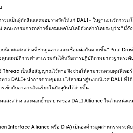
บ
รรมเป็นผู้ตัดสินและมอบรางวัลให้แก่ DALI+ ในฐานะนวัตกรรมโด
 คณะกรรมการกล่าวชื่นชมเทคโนโลยีดังกล่าวโดยระบุว่า:
"นี่ถ
ระบบนิเวศแสงสว่างที่ชาญฉลาดและเชื่อมต่อกันมากขึ้น” Paul Dros
งคุณสมบัติการทำงานร่วมกันได้หรือการปฏิบัติตามมาตรฐานระดั
้ Thread เป็นสื่อสัญญาณไร้สาย จึงช่วยให้สามารถควบคุมฟีเจอร์ต
ทาง DALI+ นำการควบคุมแบบไร้สายมาสู่ระบบนิเวศ DALI ที่ได้รับ
รเข้ากับอาคารอัจฉริยะในปัจจุบันได้ง่ายขึ้น
ตกรรมแสงสว่าง และตอกย้ำบทบาทของ DALI Alliance ในตำแหน่งแ
mination Interface Alliance หรือ DiiA) เป็นองค์กรอุตสาหกรรมระด