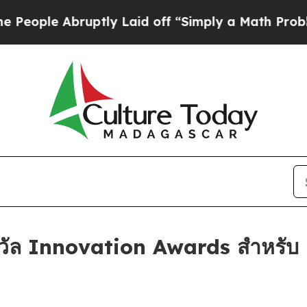
id off “Simply a Math Problem
Dr. Abdul El-Saye
งวัล Innovation Awards สำหรับ