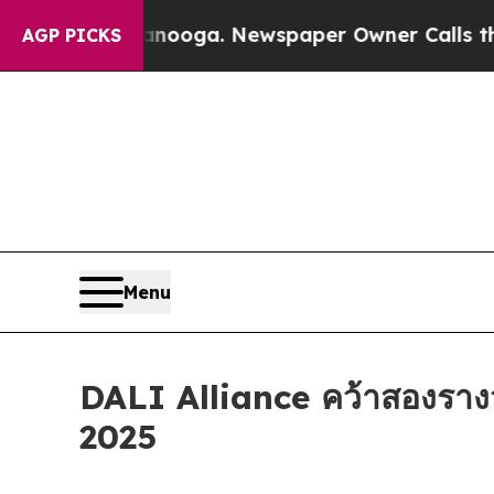
. Newspaper Owner Calls the People Abruptly La
AGP PICKS
Menu
DALI Alliance คว้าสองรา
2025