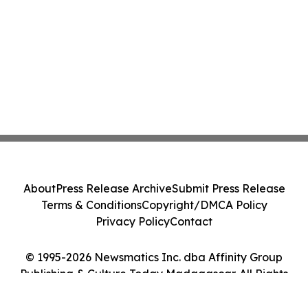
About
Press Release Archive
Submit Press Release
Terms & Conditions
Copyright/DMCA Policy
Privacy Policy
Contact
© 1995-2026 Newsmatics Inc. dba Affinity Group
Publishing & Culture Today Madagascar. All Rights
Reserved.