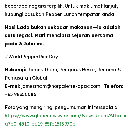
beberapa negara terpilih. Untuk maklumat lanjut,
hubungi pasukan Pepper Lunch tempatan anda.
Nasi Lada bukan sekadar makanan—ia adalah
satu legasi. Mari mencipta sejarah bersama
pada 3 Julai ini.
#WorldPepperRiceDay
Hubungi:
James Tham, Pengurus Besar, Jenama &
Pemasaran Global
E-mel:
jamestham@hotpalette-apac.com |
Telefon:
+65 98350086
Foto yang mengiringi pengumuman ini tersedia di
https://www.globenewswire.com/NewsRoom/Attachm
a7b0-4510-ba19-35fb15f8970b