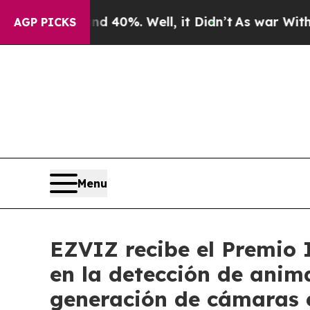
ound 40%. Well, it Didn’t
As war With Iran Drov
AGP PICKS
Menu
EZVIZ recibe el Premio 
en la detección de anim
generación de cámaras e