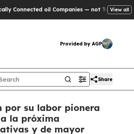
nected oil Companies — not Taxpayers — the Chan
View all
Provided by AGP
Share
n por su labor pionera
ia la próxima
tativas y de mayor