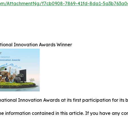
om/AttachmentNg/f7cb0908-7869-41fd-8da1-5a3b763a0
ational Innovation Awards Winner
national Innovation Awards at its first participation for i
 the information contained in this article. If you have any co