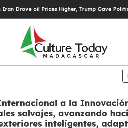
e oil Prices Higher, Trump Gave Politically Con
Internacional a la Innovació
ales salvajes, avanzando hac
xteriores inteligentes, adap