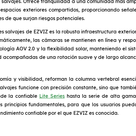
 salvajes. Ofrece tranquilidad a una comunidad más amp
 espacios exteriores compartidos, proporcionando señal
s de que surjan riesgos potenciales.
 salvajes de EZVIZ es la robusta infraestructura exterior 
máticamente, las cámaras se mantienen en línea y respon
logía AOV 2.0 y la flexibilidad solar, manteniendo el si
d acompañadas de una rotación suave y de largo alcanc
nomía y visibilidad, reforman la columna vertebral ese
vajes funcione con precisión constante, sino que también
sde la confiable
Lite Series
hasta la serie de alta gam
os principios fundamentales, para que los usuarios pue
ndimiento confiable por el que EZVIZ es conocida.