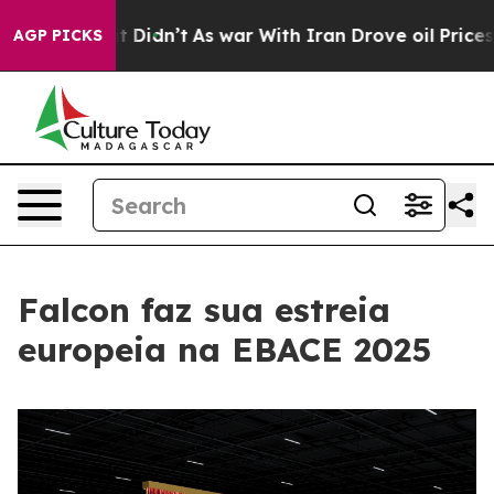
Well, it Didn’t
As war With Iran Drove oil Prices Hi
AGP PICKS
Falcon faz sua estreia
europeia na EBACE 2025