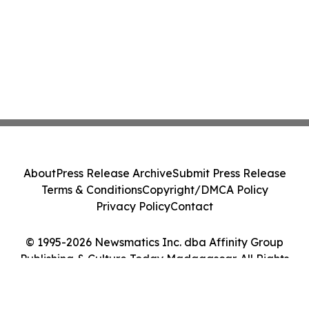
About
Press Release Archive
Submit Press Release
Terms & Conditions
Copyright/DMCA Policy
Privacy Policy
Contact
© 1995-2026 Newsmatics Inc. dba Affinity Group
Publishing & Culture Today Madagascar. All Rights
Reserved.
Cookie Settings / Your Privacy Choices