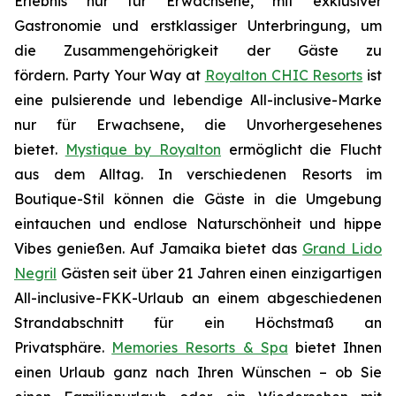
Erlebnis nur für Erwachsene, mit exklusiver
Gastronomie und erstklassiger Unterbringung, um
die
Zusammengehörigkeit
der Gäste zu
fördern.
Party Your Way
at
Royalton CHIC Resorts
ist
eine pulsierende und lebendige All-inclusive-Marke
nur für Erwachsene, die Unvorhergesehenes
bietet.
Mystique by Royalton
ermöglicht die
Flucht
aus dem Alltag
. In verschiedenen Resorts im
Boutique-Stil können die Gäste in die Umgebung
eintauchen und endlose Naturschönheit und hippe
Vibes genießen. Auf Jamaika bietet das
Grand Lido
Negril
Gästen seit über 21 Jahren einen einzigartigen
All-inclusive-
FKK
-Urlaub an einem abgeschiedenen
Strandabschnitt für ein Höchstmaß an
Privatsphäre.
Memories Resorts & Spa
bietet Ihnen
einen Urlaub ganz nach Ihren Wünschen – ob Sie